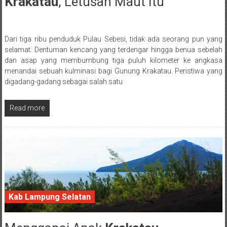
Krakatau
, Letusan Maut Itu
28 February 2017
Dari tiga ribu penduduk Pulau Sebesi, tidak ada seorang pun yang
Posted By: wirawan
selamat. Dentuman kencang yang terdengar hingga benua sebelah
dan asap yang membumbung tiga puluh kilometer ke angkasa
menandai sebuah kulminasi bagi Gunung Krakatau. Peristiwa yang
digadang-gadang sebagai salah satu
Read more
Kab Lampung Selatan