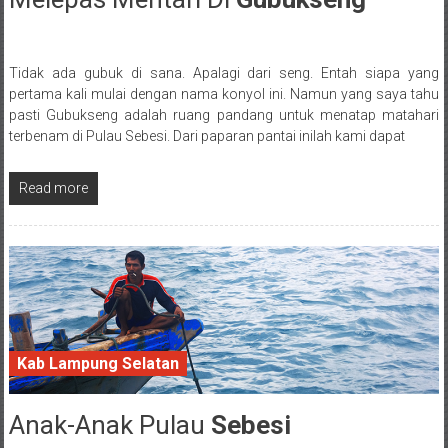
Tidak ada gubuk di sana. Apalagi dari seng. Entah siapa yang
Posted By: wirawan
pertama kali mulai dengan nama konyol ini. Namun yang saya tahu
pasti Gubukseng adalah ruang pandang untuk menatap matahari
terbenam di Pulau Sebesi. Dari paparan pantai inilah kami dapat
Read more
Kab Lampung Selatan
Anak-Anak Pulau
Sebesi
23 February 2017