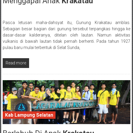
Menggapai Anak
Krakatau
27 February 2017
Pasca letusan maha-dahsyat itu, Gunung Krakatau amblas.
Posted By: wirawan
Sebagian besar bagian dari gunung tersebut terpangkas hingga ke
dasar-dasar kalderanya, ditelan oleh lautan. Namun aktivitas
vulkanis di bawah lautan tidak pernah berhenti. Pada tahun 1927
pulau baru mulai terbentuk di Selat Sunda,
Read more
Kab Lampung Selatan