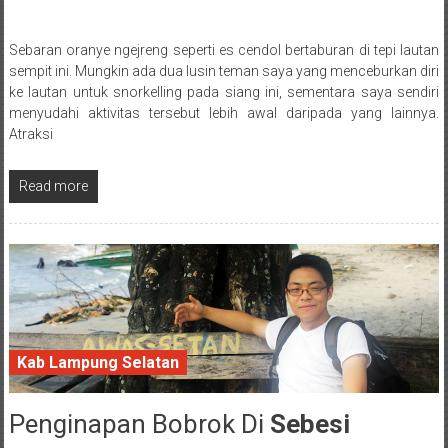
Sebaran oranye ngejreng seperti es cendol bertaburan di tepi lautan
Posted By: wirawan
sempit ini. Mungkin ada dua lusin teman saya yang menceburkan diri
ke lautan untuk snorkelling pada siang ini, sementara saya sendiri
menyudahi aktivitas tersebut lebih awal daripada yang lainnya.
Atraksi
Read more
Kab Lampung Selatan
Penginapan Bobrok Di
Sebesi
21 February 2017