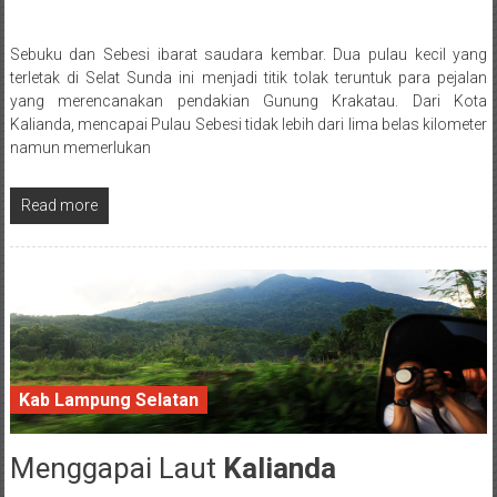
Sebuku dan Sebesi ibarat saudara kembar. Dua pulau kecil yang
Posted By: wirawan
terletak di Selat Sunda ini menjadi titik tolak teruntuk para pejalan
yang merencanakan pendakian Gunung Krakatau. Dari Kota
Kalianda, mencapai Pulau Sebesi tidak lebih dari lima belas kilometer
namun memerlukan
Read more
Kab Lampung Selatan
Menggapai Laut
Kalianda
19 February 2017