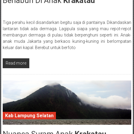
Berlabuh Di Anak
Krakatau
26 February 2017
Tiga perahu kecil disandarkan begitu saja di pantainya. Dikandaskan
Posted By: wirawan
lantaran tidak ada dermaga. Lagipula siapa yang mau repot-repot
membangun dermaga di pulau tidak berpenghuni seperti ini. Anak-
anak muda Jakarta yang berkaos kuning-kuning ini berlompatan
keluar dari kapal. Berebut untuk berfoto
Read more
Kab Lampung Selatan
25 February 2017