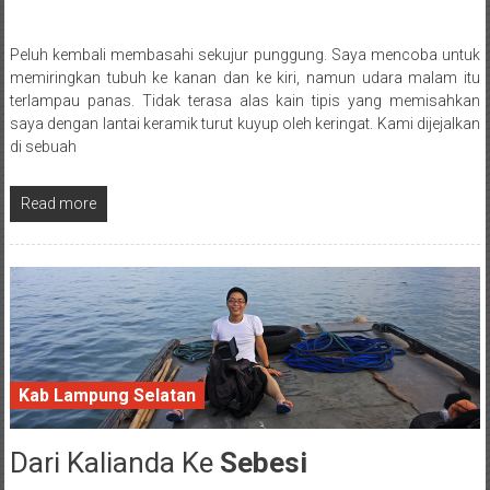
Peluh kembali membasahi sekujur punggung. Saya mencoba untuk
Posted By: wirawan
memiringkan tubuh ke kanan dan ke kiri, namun udara malam itu
terlampau panas. Tidak terasa alas kain tipis yang memisahkan
saya dengan lantai keramik turut kuyup oleh keringat. Kami dijejalkan
di sebuah
Read more
Kab Lampung Selatan
Dari Kalianda Ke
Sebesi
20 February 2017