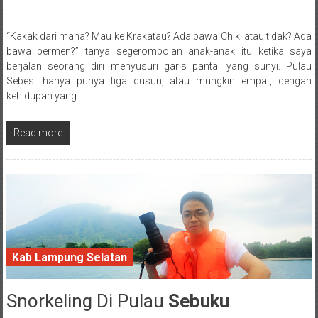
“Kakak dari mana? Mau ke Krakatau? Ada bawa Chiki atau tidak? Ada
Posted By: wirawan
bawa permen?” tanya segerombolan anak-anak itu ketika saya
berjalan seorang diri menyusuri garis pantai yang sunyi. Pulau
Sebesi hanya punya tiga dusun, atau mungkin empat, dengan
kehidupan yang
Read more
Kab Lampung Selatan
Snorkeling Di Pulau
Sebuku
22 February 2017