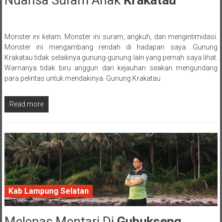
Nuansa Suram Anak
Krakatau
Monster ini kelam. Monster ini suram, angkuh, dan mengintimidasi.
Posted By: wirawan
Monster ini mengambang rendah di hadapan saya. Gunung
Krakatau tidak selaiknya gunung-gunung lain yang pernah saya lihat.
Warnanya tidak biru anggun dari kejauhan seakan mengundang
para pelintas untuk mendakinya. Gunung Krakatau
Read more
Kab Lampung Selatan
Melepas Mentari Di
Gubukseng
24 February 2017