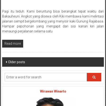
Pagi itu teduh. Kami beruntung bisa berangkat tepat waktu dari
Posted By: wirawan
Bakauheuni. Angkot yang disewa oleh Kiki membawa kami melintasi
jalanan sempit bergelombang yang menyisir kaki Gunung Rajabasa.
Hampar pepohonan yang mengapit dari sisi kanan kiri jalan
menaungi perjalanan selama satu
Read more
Posts navigation
Older posts
Wirawan Winarto