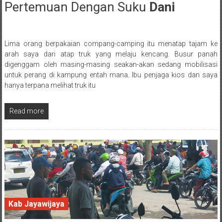
Pertemuan Dengan Suku
Dani
12 May 2018
Lima orang berpakaian compang-camping itu menatap tajam ke
Posted By: wirawan
arah saya dari atap truk yang melaju kencang. Busur panah
digenggam oleh masing-masing seakan-akan sedang mobilisasi
untuk perang di kampung entah mana. Ibu penjaga kios dan saya
hanya terpana melihat truk itu
Read more
Kab Jayawijaya