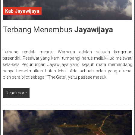
Kab Jayawijaya
Terbang Menembus
Jayawijaya
5 May 2018
Terbang rendah menuju Wamena adalah sebuah kengerian
Posted By: wirawan
tersendiri. Pesawat yang kami tumpangi harus meliuk-liuk melewati
sela-sela Pegunungan Jayawijaya yang sejauh mata memandang
hanya berselimutkan hutan lebat. Ada sebuah celah yang dikenal
oleh para pilot sebagai “The Gate”, yaitu pasase masuk
Read more