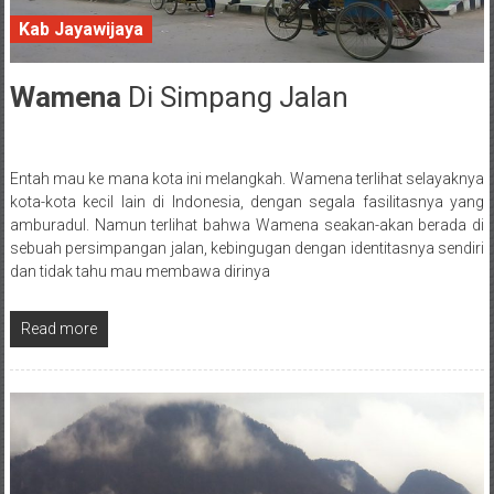
Kab Jayawijaya
Wamena
Di Simpang Jalan
6 May 2018
Entah mau ke mana kota ini melangkah. Wamena terlihat selayaknya
Posted By: wirawan
kota-kota kecil lain di Indonesia, dengan segala fasilitasnya yang
amburadul. Namun terlihat bahwa Wamena seakan-akan berada di
sebuah persimpangan jalan, kebingugan dengan identitasnya sendiri
dan tidak tahu mau membawa dirinya
Read more