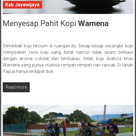
Kab Jayawijaya
Menyesap Pahit Kopi
Wamena
7 May 2018
Semerbak kopi tercium di ruangan itu. Sesap-sesap secangkir kopi
Posted By: wirawan
menyisakan rasa kopi yang berat namun tidak asam berbaur
dengan aroma cokelat dan tembakau. Inilah kopi Arabica khas
Wamena yang punya nuansa rempah-rempah nan rancak. Di tanah
Papua hanya terdapat dua
Read more