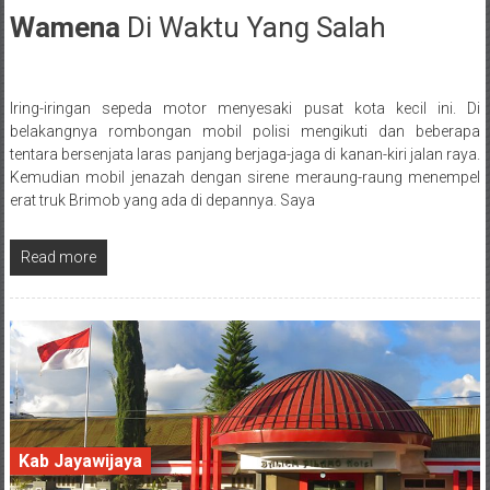
Wamena
Di Waktu Yang Salah
10 May 2018
Iring-iringan sepeda motor menyesaki pusat kota kecil ini. Di
Posted By: wirawan
belakangnya rombongan mobil polisi mengikuti dan beberapa
tentara bersenjata laras panjang berjaga-jaga di kanan-kiri jalan raya.
Kemudian mobil jenazah dengan sirene meraung-raung menempel
erat truk Brimob yang ada di depannya. Saya
Read more
Kab Jayawijaya