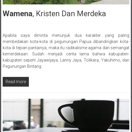
Wamena
, Kristen Dan Merdeka
8 May 2018
Apabila saya diminta menunjuk dua karakter yang paling
Posted By: wirawan
membedakan kota-kota di pegunungan Papua dibandingkan kota-
kota di tepian pantainya, maka itu radikalisme agama dan semangat
kemerdekaan. Sudah menjadi cerita lama bahwa kabupaten-
kabupaten seperti Jayawijaya, Lanny Jaya, Tolikara, Yakuhimo, dan
Pegunungan Bintang
Read more