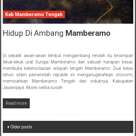
Kab Mamberamo Tengah
Hidup Di Ambang
Mamberamo
4 May 2018
Di sebalik awan-awan lembut mengambang rendah itu tersimpan
Posted By: wirawan
lekuk-lekuk urat Sungai Mamberamo dan sebuah harapan besar,
membuka keterisolasian wilayah tengah Mamberamo. Dua belas
tahun silam pemerintah republik ini menganugerahkan otonomi,
memisahkan Mamberamo Tengah dari induknya, Kabupaten
Jayawijaya. Akses serba susah
Read more
Posts navigation
Older posts