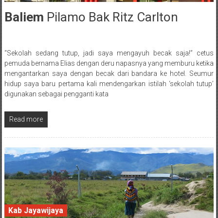
Baliem
Pilamo Bak Ritz Carlton
9 May 2018
“Sekolah sedang tutup, jadi saya mengayuh becak saja!” cetus
Posted By: wirawan
pemuda bernama Elias dengan deru napasnya yang memburu ketika
mengantarkan saya dengan becak dari bandara ke hotel. Seumur
hidup saya baru pertama kali mendengarkan istilah ‘sekolah tutup’
digunakan sebagai pengganti kata
Read more
Kab Jayawijaya