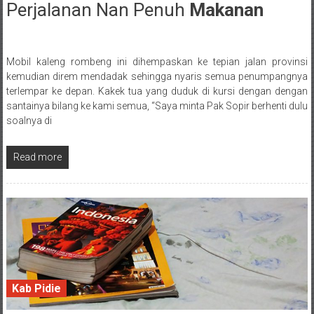
Perjalanan Nan Penuh
Makanan
14 May 2018
Mobil kaleng rombeng ini dihempaskan ke tepian jalan provinsi
Posted By: wirawan
kemudian direm mendadak sehingga nyaris semua penumpangnya
terlempar ke depan. Kakek tua yang duduk di kursi dengan dengan
santainya bilang ke kami semua, “Saya minta Pak Sopir berhenti dulu
soalnya di
Read more
Kab Pidie