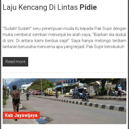
Laju Kencang Di Lintas
Pidie
13 May 2018
“Sudah! Sudah!” seru perempuan muda itu kepada Pak Sopir dengan
Posted By: wirawan
muka cemberut sembari menunjuk ke arah saya, “Biarkan dia duduk
di sini. Di antara kami berdua saja!” Saya hanya melongo terdiam
lantaran berusaha mencerna apa yang terjadi. Pak Sopir bersikukuh
Read more
Kab Jayawijaya