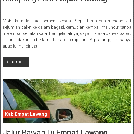
Mobil kami lagi-lagi berhenti sesaat. Sopir turun dan mengangkut
Posted By: wirawan
sejumlah paket ke dalam bagasi, kemudian kembali meluncur tanpa
melempar sepatah kata. Dari gelagatnya, saya merasa bahwa bapak
tua ini tidak ingin berlama-lama di tempat ini. Agak janggal rasanya
apabila mengingat
Read more
Kab Empat Lawang
Jalur Rawan Di
Empat Lawang
29 January 2018