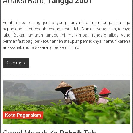
Atraksi Baru,
Tangga 2001
13 February 2018
Entah siapa orang jenius yang punya ide membangun tangga
Posted By: wirawan
sepanjang ini di tengah-tengah kebun teh. Namun yang jelas, idenya
laku. Bukan lantaran tangga ini menyimpan fungsionalitas yang
bermanfaat bagi perkebunan teh ataupun pemetiknya, namun karena
anak-anak muda sekarang berkerumun di
Read more
Kota Pagaralam
12 February 2018