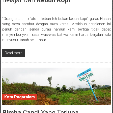
“Orang biasa berfoto di kebun teh bukan kebun kopi,” gurau Hasan
Posted By: wirawan
yang saya sambut dengan tawa keras. Meskipun perjalanan ini
penuh dengan senda gurau namun kami bertiga tidak dapat
menyembunyikan rasa was-was bahwa kami harus berjalan kaki
menyusuri tanah berlumpur
Read more
Kota Pagaralam
Rimba
Candi Yang Terlupa
10 February 2018