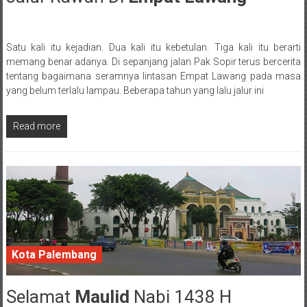
Satu kali itu kejadian. Dua kali itu kebetulan. Tiga kali itu berarti
Posted By: wirawan
memang benar adanya. Di sepanjang jalan Pak Sopir terus bercerita
tentang bagaimana seramnya lintasan Empat Lawang pada masa
yang belum terlalu lampau. Beberapa tahun yang lalu jalur ini
Read more
Kota Palembang
Selamat
Maulid
Nabi 1438 H
1 December 2017