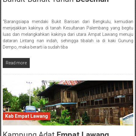
“Barangsiapa mendaki Bukit Barisan dari Bengkulu, kemudian
Posted By: wirawan
menjejakkan kakinya di tanah Kesultanan Palembang yang begitu
luas dan melangkahkan kakinya dari utara Ampat Lawang menuju
dataran Lintang nan indah, sehingga tibalah ia di kaki Gunung
Dempo, maka berarti ia sudah tiba
Read more
Kab Empat Lawang
Kampung Adat
Empat Lawang
30 January 2018