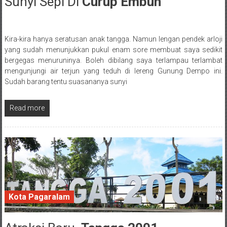
Sunyi Sepi Di
Curup Embun
17 February 2018
Kira-kira hanya seratusan anak tangga. Namun lengan pendek arloji
Posted By: wirawan
yang sudah menunjukkan pukul enam sore membuat saya sedikit
bergegas menuruninya. Boleh dibilang saya terlampau terlambat
mengunjungi air terjun yang teduh di lereng Gunung Dempo ini.
Sudah barang tentu suasananya sunyi
Read more
Kota Pagaralam