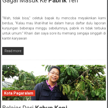
Gagal Masuk Ke
Pabrik
Teh
“Wah, tidak bisa,” celetuk bapak itu mencoba meyakinkan kami
Posted By: wirawan
berdua, “Kalau mau lihat-lihat ke dalam harus daftar dulu laporan
kunjungan beberapa minggu sebelumnya, pabrik ini tidak terbuka
untuk umum.” Khairi dan saya sore itu memang sengaja singgah di
kantin karyawan
Read more
Kota Pagaralam
Belajar Dari
Kebun Kopi
11 February 2018