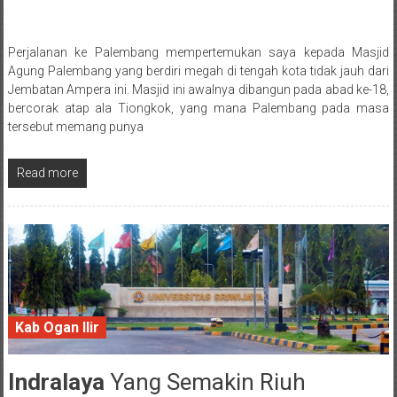
Perjalanan ke Palembang mempertemukan saya kepada Masjid
Posted By: wirawan
Agung Palembang yang berdiri megah di tengah kota tidak jauh dari
Jembatan Ampera ini. Masjid ini awalnya dibangun pada abad ke-18,
bercorak atap ala Tiongkok, yang mana Palembang pada masa
tersebut memang punya
Read more
Kab Ogan Ilir
Indralaya
Yang Semakin Riuh
22 September 2017