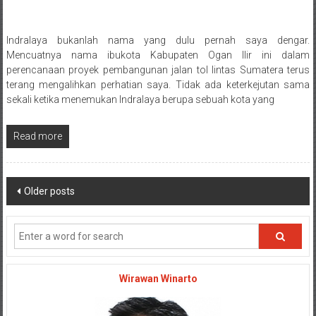
Indralaya bukanlah nama yang dulu pernah saya dengar.
Posted By: wirawan
Mencuatnya nama ibukota Kabupaten Ogan Ilir ini dalam
perencanaan proyek pembangunan jalan tol lintas Sumatera terus
terang mengalihkan perhatian saya. Tidak ada keterkejutan sama
sekali ketika menemukan Indralaya berupa sebuah kota yang
Read more
Posts navigation
Older posts
Wirawan Winarto