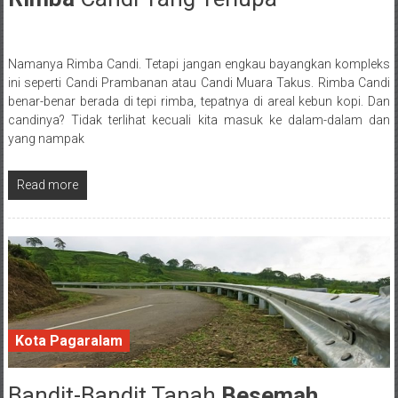
Namanya Rimba Candi. Tetapi jangan engkau bayangkan kompleks
Posted By: wirawan
ini seperti Candi Prambanan atau Candi Muara Takus. Rimba Candi
benar-benar berada di tepi rimba, tepatnya di areal kebun kopi. Dan
candinya? Tidak terlihat kecuali kita masuk ke dalam-dalam dan
yang nampak
Read more
Kota Pagaralam
Bandit-Bandit Tanah
Besemah
2 February 2018