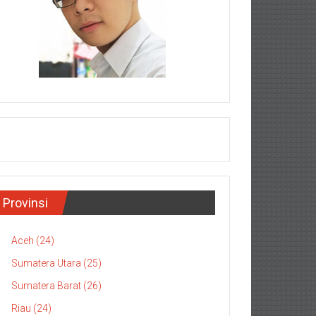
Provinsi
Aceh (24)
Sumatera Utara (25)
Sumatera Barat (26)
Riau (24)