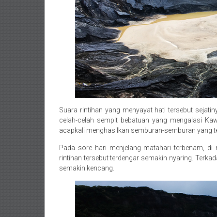
Suara rintihan yang menyayat hati tersebut sejat
celah-celah sempit bebatuan yang mengalasi Kaw
acapkali menghasilkan semburan-semburan yang terd
Pada sore hari menjelang matahari terbenam, di 
rintihan tersebut terdengar semakin nyaring. Ter
semakin kencang.