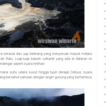
inya berasal dari uap belerang yang menyeruak masuk melalui
ah Ratu. Luap-luap kawah vulkanik yang ada di dataran ini
engar seperti suara rintihan.
mana suhu udara susut hingga tujuh derajat Celsius, suara
kadang bersahut-sahutan dengan angin gunung yang berhembus