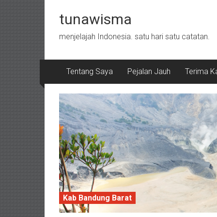
Skip to content
tunawisma
menjelajah Indonesia. satu hari satu catatan.
Tentang Saya
Pejalan Jauh
Terima K
Kab Bandung Barat