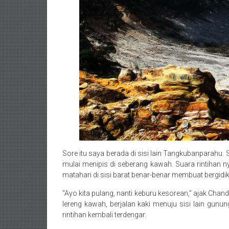
Sore itu saya berada di sisi lain Tangkubanparahu. 
mulai menipis di seberang kawah. Suara rintihan
matahari di sisi barat benar-benar membuat bergidik
“Ayo kita pulang, nanti keburu kesorean,” ajak Cha
lereng kawah, berjalan kaki menuju sisi lain gunu
rintihan kembali terdengar.