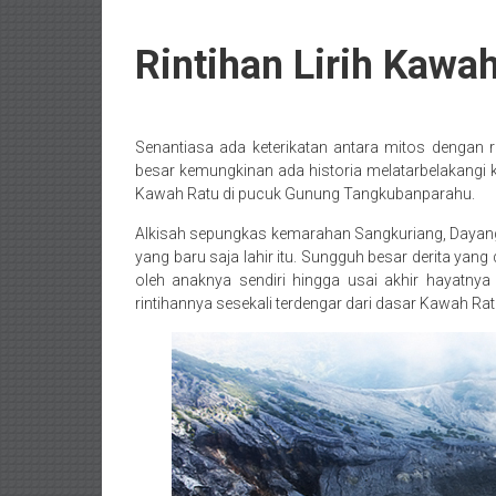
30 August 2018
Rintihan Lirih
Kawa
Senantiasa ada keterikatan antara mitos dengan re
Posted By: wirawan
besar kemungkinan ada historia melatarbelakangi 
Kawah Ratu di pucuk Gunung Tangkubanparahu.
Alkisah sepungkas kemarahan Sangkuriang, Dayan
yang baru saja lahir itu. Sungguh besar derita yang
oleh anaknya sendiri hingga usai akhir hayatny
rintihannya sesekali terdengar dari dasar Kawah R