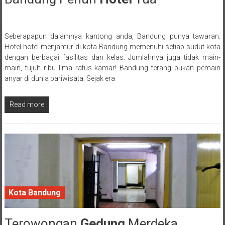
Seberapapun dalamnya kantong anda, Bandung punya tawaran.
Posted By: wirawan
Hotel-hotel menjamur di kota Bandung memenuhi setiap sudut kota
dengan berbagai fasilitas dan kelas. Jumlahnya juga tidak main-
main, tujuh ribu lima ratus kamar! Bandung terang bukan pemain
anyar di dunia pariwisata. Sejak era
Read more
Kota Bandung
Terowongan
Gedung
Merdeka
24 September 2016