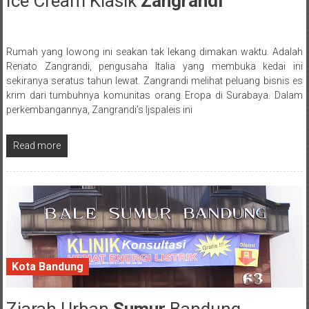
Ice Cream Klasik
Zangrandi
28 September 2016
Rumah yang lowong ini seakan tak lekang dimakan waktu. Adalah
Posted By: wirawan
Renato Zangrandi, pengusaha Italia yang membuka kedai ini
sekiranya seratus tahun lewat. Zangrandi melihat peluang bisnis es
krim dari tumbuhnya komunitas orang Eropa di Surabaya. Dalam
perkembangannya, Zangrandi’s Ijspaleis ini
Read more
Kota Bandung
27 September 2016