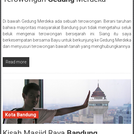
Di bawah Gedung Merdeka ada sebuah terowongan. Berani taruhan
Posted By: wirawan
bahwa mayoritas masyarakat Bandung pun tidak mengetahui seluk
beluk mengenai terowongan bersejarah ini. Siang itu saya
berkesempatan bersama Bayu untuk berkunjung ke Gedung Merdeka
dan menyusuri terowongan bawah tanah yang menghubungkannya
Read more
Kota Bandung
Kisah Masjid Raya
Bandung
23 September 2016