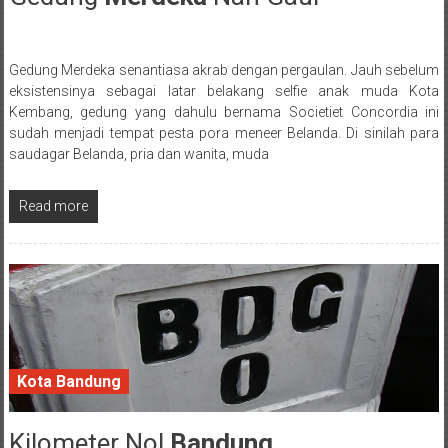
Gedung Merdeka senantiasa akrab dengan pergaulan. Jauh sebelum
Posted By: wirawan
eksistensinya sebagai latar belakang selfie anak muda Kota
Kembang, gedung yang dahulu bernama Societiet Concordia ini
sudah menjadi tempat pesta pora meneer Belanda. Di sinilah para
saudagar Belanda, pria dan wanita, muda
Read more
Kota Bandung
Kilometer Nol
Bandung
21 September 2016