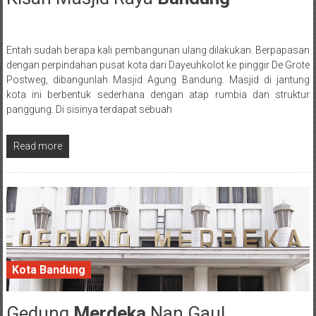
Entah sudah berapa kali pembangunan ulang dilakukan. Berpapasan
Posted By: wirawan
dengan perpindahan pusat kota dari Dayeuhkolot ke pinggir De Grote
Postweg, dibangunlah Masjid Agung Bandung. Masjid di jantung
kota ini berbentuk sederhana dengan atap rumbia dan struktur
panggung. Di sisinya terdapat sebuah
Read more
Kota Bandung
Gedung
Merdeka
Nan Gaul
22 September 2016