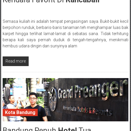
Semasa kuliah ini adalah tempat pengasingan saya. Bukit-bukit kecil
Posted By: wirawan
berpohon runduk, berbaris-baris tanaman teh menghampar luas bak
karpet hingga terlihat lamat-lamat di sebatas sana. Tidak terhitung
berapa kali saya pernah duduk di tengah-tengahnya, menikmati
hembus udara dingin dan sunyinya alam
Read more
Kota Bandung
Bandung Penuh
Hotel
Tua
25 September 2016