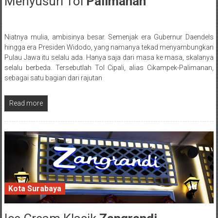
Menyusuri Tol
Palimanan
29 September 2016
Niatnya mulia, ambisinya besar. Semenjak era Gubernur Daendels
Posted By: wirawan
hingga era Presiden Widodo, yang namanya tekad menyambungkan
Pulau Jawa itu selalu ada. Hanya saja dari masa ke masa, skalanya
selalu berbeda. Tersebutlah Tol Cipali, alias Cikampek-Palimanan,
sebagai satu bagian dari rajutan
Read more
Kota Surabaya