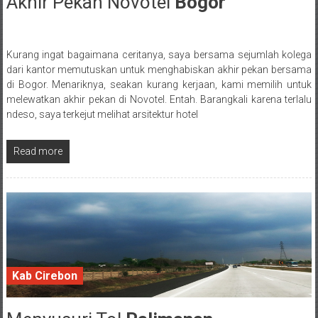
Akhir Pekan Novotel
Bogor
30 September 2016
Kurang ingat bagaimana ceritanya, saya bersama sejumlah kolega
Posted By: wirawan
dari kantor memutuskan untuk menghabiskan akhir pekan bersama
di Bogor. Menariknya, seakan kurang kerjaan, kami memilih untuk
melewatkan akhir pekan di Novotel. Entah. Barangkali karena terlalu
ndeso, saya terkejut melihat arsitektur hotel
Read more
Kab Cirebon