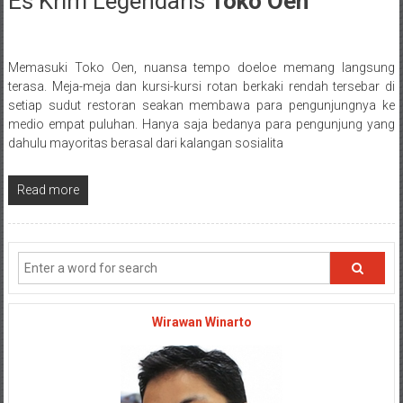
Es Krim Legendaris
Toko Oen
16 July 2017
Memasuki Toko Oen, nuansa tempo doeloe memang langsung
Posted By: wirawan
terasa. Meja-meja dan kursi-kursi rotan berkaki rendah tersebar di
setiap sudut restoran seakan membawa para pengunjungnya ke
medio empat puluhan. Hanya saja bedanya para pengunjung yang
dahulu mayoritas berasal dari kalangan sosialita
Read more
Wirawan Winarto