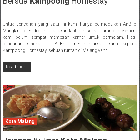
Bersua
Kampoong
Homestay
18 July 2017
Untuk pencarian yang satu ini kami hanya bermodalkan AirBnb.
Posted By: wirawan
Mungkin boleh dibilang dadakan lantaran seusai turun dari Semeru
kami belum sempat memesan kamar untuk bermalam. Hasil
pencarian singkat di AirBnb menghantarkan kami kepada
Kampoong Homestay, sebuah rumah di Malang yang
Read more
Kota Malang