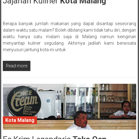
Jajanan Kuliner
Kota Malang
17 July 2017
Berapa banyak jumlah makanan yang dapat disantap seseorang
Posted By: wirawan
dalam waktu satu malam? Boleh dibilang kami tidak tahu diri, dengan
waktu hanya satu malam saja di Malang namun keinginan
menyantap kuliner segudang. Akhirnya jadilah kami berwisata
menyusuri jantung kota ini untuk
Read more
Kota Malang