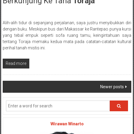
Berkunjung Ke Tana
Toraja
21 October 2016
Alih-alih tidur di sepanjang perjalanan, saya justru menyibukkan diri
Posted By: wirawan
dengan buku. Meskipun bus dari Makassar ke Rantepao punya kursi
yang tebal empuk seperti sofa ruang tamu, keingintahuan saya
tentang Toraja memaku kedua mata pada catatan-catatan kultural
perihal tanah mistis ini.
Read more
Posts navigation
Newer posts
Wirawan Winarto