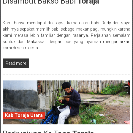
Disambut Bakso Babi
Toraja
22 October 2016
Kami hanya mendapat dua opsi, kerbau atau babi. Rudy dan saya
Posted By: wirawan
akhirnya sepakat memilih babi sebagai makan pagi, mungkin karena
kami merasa lebih familiar dengan rasanya. Perjalanan semalam
suntuk dari Makassar dengan bus yang nyaman mengantarkan
kami di sentra kota
Read more
Kab Toraja Utara