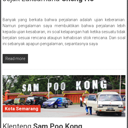
Banyak yang berkata bahwa perjalanan adalah ujian keberanian.
Posted By: wirawan
Namun pengalaman saya membuktikan bahwa perjalanan lebih
kepada ujian kesabaran, ini soal kelapangan hati ketika sesuatu tidak
berjalan sesuai rencana ataupun kehabisan stok rencana. Dan soal
ini sebanyak apapun pengalaman, sepantasnya saya
Read more
Kota Semarang
Klenteng
Sam Poo Kong
12 March 2017