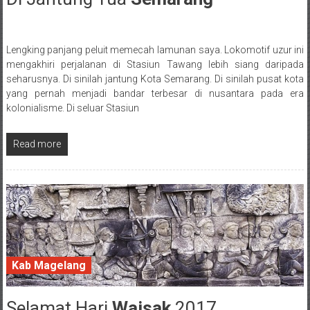
Lengking panjang peluit memecah lamunan saya. Lokomotif uzur ini
Posted By: wirawan
mengakhiri perjalanan di Stasiun Tawang lebih siang daripada
seharusnya. Di sinilah jantung Kota Semarang. Di sinilah pusat kota
yang pernah menjadi bandar terbesar di nusantara pada era
kolonialisme. Di seluar Stasiun
Read more
Kab Magelang
Selamat Hari
Waisak
2017
11 May 2017