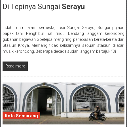
Di Tepinya Sungai
Serayu
18 December 2017
Indah murni alam semesta, Tepi Sungai Serayu, Sungai pujaan
Posted By: wirawan
bapak tani, Penghibur hati rindu. Dendang langgam keroncong
gubahan begawan Soetejda mengiringi perlepasan kereta-kereta dari
Stasiun Kroya. Memang tidak selazimnya sebuah stasiun dilatari
musik keroncong. Beberapa dekade sudah langgam bertajuk “Di
Read more
Kota Semarang