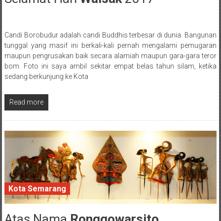
Candi Borobudur adalah candi Buddhis terbesar di dunia. Bangunan
Posted By: wirawan
tunggal yang masif ini berkali-kali pernah mengalami pemugaran
maupun pengrusakan baik secara alamiah maupun gara-gara teror
bom. Foto ini saya ambil sekitar empat belas tahun silam, ketika
sedang berkunjung ke Kota
Read more
Kota Semarang
Atas Nama
Ronggowarsito
14 March 2017