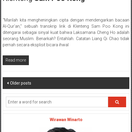
“Marilah kita mengheningkan cipta dengan mendengarkan bacaan
Posted By: wirawan
Al-Qur’an,” sebuah transkrip lirik di Klenteng Sam Poo Kong ini
ditengarai sebagai sinyal kuat bahwa Laksamana Cheng Ho adalah
seorang Muslim. Benarkah? Entahlah. Catatan Liang Qi Chao tidak
pernah secara eksplisit bicara ihwal
Read more
Posts navigation
Older posts
Wirawan Winarto