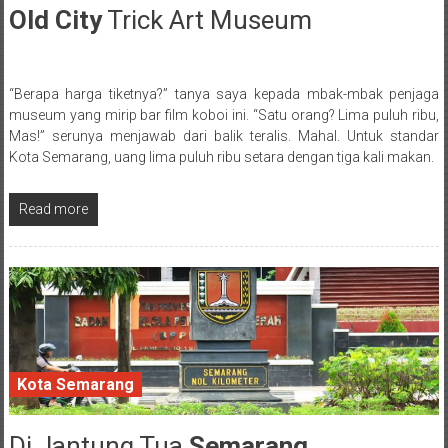
Old City
Trick Art Museum
9 June 2017
“Berapa harga tiketnya?” tanya saya kepada mbak-mbak penjaga
Posted By: wirawan
museum yang mirip bar film koboi ini. “Satu orang? Lima puluh ribu,
Mas!” serunya menjawab dari balik teralis. Mahal. Untuk standar
Kota Semarang, uang lima puluh ribu setara dengan tiga kali makan.
Read more
Kota Semarang
Di Jantung Tua
Semarang
8 June 2017