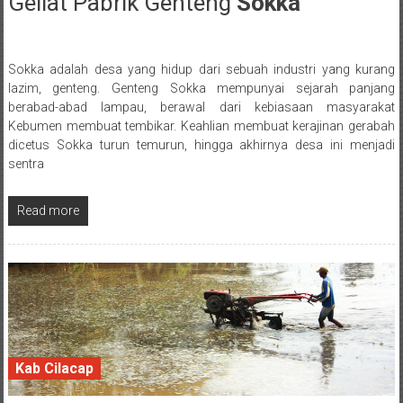
Geliat Pabrik Genteng
Sokka
19 December 2017
Sokka adalah desa yang hidup dari sebuah industri yang kurang
Posted By: wirawan
lazim, genteng. Genteng Sokka mempunyai sejarah panjang
berabad-abad lampau, berawal dari kebiasaan masyarakat
Kebumen membuat tembikar. Keahlian membuat kerajinan gerabah
dicetus Sokka turun temurun, hingga akhirnya desa ini menjadi
sentra
Read more
Kab Cilacap