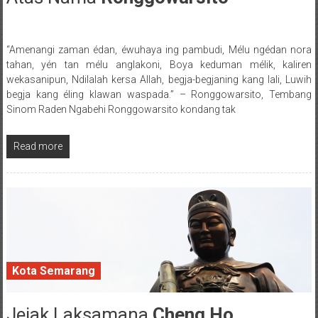
“Amenangi zaman édan, éwuhaya ing pambudi, Mélu ngédan nora
Posted By: wirawan
tahan, yén tan mélu anglakoni, Boya keduman mélik, kaliren
wekasanipun, Ndilalah kersa Allah, begja-begjaning kang lali, Luwih
begja kang éling klawan waspada.” – Ronggowarsito, Tembang
Sinom Raden Ngabehi Ronggowarsito kondang tak
Read more
Kota Semarang
Jejak Laksamana
Cheng Ho
13 March 2017