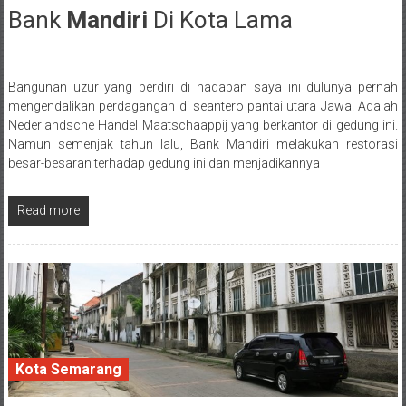
Bank
Mandiri
Di Kota Lama
11 June 2017
Bangunan uzur yang berdiri di hadapan saya ini dulunya pernah
Posted By: wirawan
mengendalikan perdagangan di seantero pantai utara Jawa. Adalah
Nederlandsche Handel Maatschaappij yang berkantor di gedung ini.
Namun semenjak tahun lalu, Bank Mandiri melakukan restorasi
besar-besaran terhadap gedung ini dan menjadikannya
Read more
Kota Semarang