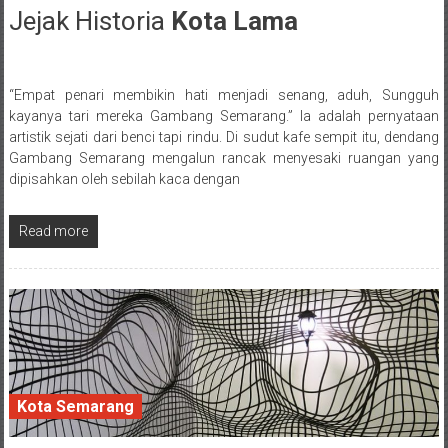
Jejak Historia
Kota Lama
10 June 2017
“Empat penari membikin hati menjadi senang, aduh, Sungguh
Posted By: wirawan
kayanya tari mereka Gambang Semarang.” Ia adalah pernyataan
artistik sejati dari benci tapi rindu. Di sudut kafe sempit itu, dendang
Gambang Semarang mengalun rancak menyesaki ruangan yang
dipisahkan oleh sebilah kaca dengan
Read more
Kota Semarang