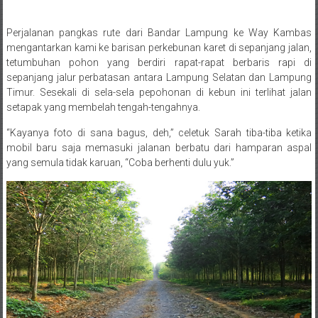
Perjalanan pangkas rute dari Bandar Lampung ke Way Kambas
Posted By: wirawan
mengantarkan kami ke barisan perkebunan karet di sepanjang jalan,
tetumbuhan pohon yang berdiri rapat-rapat berbaris rapi di
sepanjang jalur perbatasan antara Lampung Selatan dan Lampung
Timur. Sesekali di sela-sela pepohonan di kebun ini terlihat jalan
setapak yang membelah tengah-tengahnya.
“Kayanya foto di sana bagus, deh,” celetuk Sarah tiba-tiba ketika
mobil baru saja memasuki jalanan berbatu dari hamparan aspal
yang semula tidak karuan, “Coba berhenti dulu yuk.”