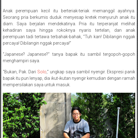
Anak perempuan kecil itu berteriak-teriak memanggil ayahnya.
Posted By: wirawan
Seorang pria berkumis duduk menyesap kretek menyuruh anak itu
diam. Saya berjalan mendekatinya. Pria itu terperanjat melihat
kehadiran saya hingga rokoknya nyaris tertelan, dan anak
perempuan tadi tertawa terbahak-bahak, “Tuh kan! Dibilangin nggak
percaya! Dibilangin nggak percaya!”
“Japanese? Japanese?” tanya bapak itu sambil tergopoh-gopoh
menghampiri saya.
“Bukan, Pak. Dari
Solo
,” ungkap saya sambil nyengir. Ekspresi panik
bapak itu pun lenyap, dia ikut-ikutan nyengir kemudian dengan ramah
mempersilakan saya untuk masuk.