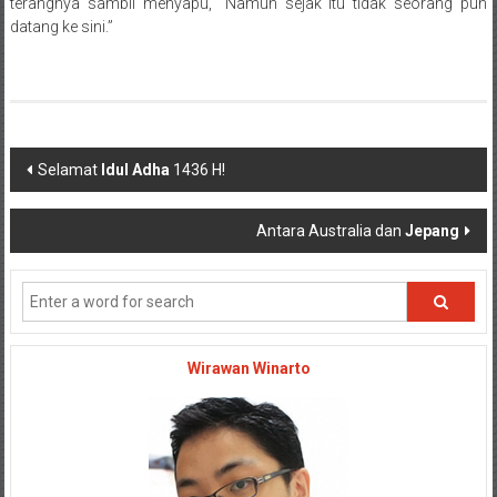
terangnya sambil menyapu, “Namun sejak itu tidak seorang pun
datang ke sini.”
Post navigation
Selamat
Idul Adha
1436 H!
Antara Australia dan
Jepang
Wirawan Winarto