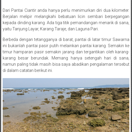
Dari Pantai Ciantir anda hanya perlu menimurkan diri dua kilometer.
Posted By: wirawan
Berjalan melipir melangkahi bebatuan licin sembari berpegangan
kepada dinding karang. Ada tiga titik pemandangan menarik di sana,
yaitu Tanjung Layar, Karang Taraje, dan Laguna Pari.
Berbeda dengan tetangganya di barat, pantai di latar timur Sawarna
ini bukanlah pantai pasir putih melainkan pantai karang. Semakin ke
timur hamparan pasir semakin jarang dan tergantikan oleh karang-
karang besar berundak. Memang hanya setengah hari di sana,
namun paling tidak masih bisa saya abadikan pengalaman tersebut
di dalam catatan berikut ini.