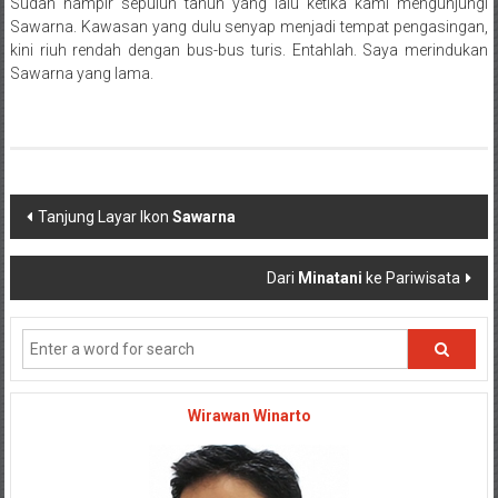
Sudah hampir sepuluh tahun yang lalu ketika kami mengunjungi
Sawarna. Kawasan yang dulu senyap menjadi tempat pengasingan,
kini riuh rendah dengan bus-bus turis. Entahlah. Saya merindukan
Sawarna yang lama.
Post navigation
Tanjung Layar Ikon
Sawarna
Dari
Minatani
ke Pariwisata
Wirawan Winarto