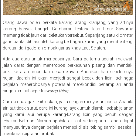
Orang Jawa boleh berkata karang arang kranjang, yang artinya
karang banyak banget. Gambaran tentang latar timur Sawarna
memang tidak jauh dari celetukan tersebut. Sepanjang satu kilometer
garis pantai dihiasi oleh karang berbagai ukuran yang membentengi
daratan dari gedoran ombak ganas khas Laut Selatan.
Ada dua cara untuk mencapainya. Cara pertama adalah melewati
jalan darat dengan menerobos perkebunan pisang dan mendaki
bukit ke arah timur dari desa nelayan. Andaikan hari sebelumnya
hujan, daerah ini akan menjadi sangat becek dan licin, sehingga
berjalan menerobosnya potensial merekondisi penampilan anda
hingga terlihat seperti
swamp thing
.
Cara kedua agak lebih riskan, yaitu dengan menyusuri pantai. Apabila
air laut tidak surut, cara ini kurang layak untuk diambil sebab jalanan
yang kami lalui berupa karang-karang licin yang penuh dengan
jebakan Batman. Namun apabila air laut sedang surut, anda dapat
menyusurinya dengan berjalan menepi di sisi tebing sambil sesekali
menikmati cipratan ombak.