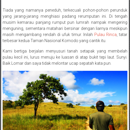
Tiada yang namanya peneduh, terkecuali pohon-pohon perunduk
Posted By: wirawan
yang jarang-jarang menghiasi padang rerumputan ini. Di tengah
musim kemarau panjang rumput pun lumrah nampak mengering
menguning, sementara matahari bersinar dengan liarnya meskipun
masih mengambang rendah di ufuk timur. Inilah
Pulau Rinca
, tatar
terbesar kedua Taman Nasional Komodo yang cantik itu.
Kami bertiga berjalan menyusuri tanah setapak yang membelah
pulau kecil ini, lurus menuju ke luasan di atap bukit tepi laut. Sunyi.
Baik Lomar dan saya tidak melontar ucap sepatah kata pun.