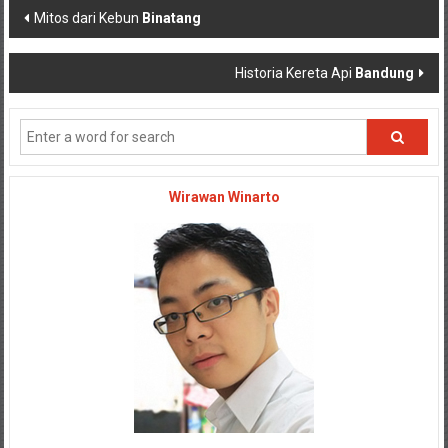
Post navigation
Mitos dari Kebun
Binatang
Historia Kereta Api
Bandung
Wirawan Winarto